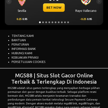
Previous
Next
BET NOW
Rayo Vallecano
Alaves
-0.25
0.95
0.00
0.62
TENTANG KAMI
BANTUAN
PERATURAN
INFORMASI BANK
HUBUNGI KAMI
KEBIJAKAN PRIVASI
PERSETUJUAN COOKIES
MGS88 | Situs Slot Gacor Online
Terbaik & Terlengkap Di Indonesia
MGS88
adalah situs games terlengkap yang menyajikan berbagai pilihan
permainan slot gacor dengan kualitas terbaik. Sebagai platform resmi
bermain slot, MGS88 selalu menjamin keamanan transaksi dan
perlindungan data pemain berkat teknologi Secure Payment Gateway
yang modern. Dengan akses mudah melalui mgs88 link, mgs88 login, dan
mgs88 link alternatif, MGS88 semakin diakui para pemain sebagai tempat