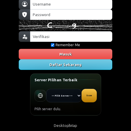
Remember Me
Masuk
Daftar Sekarang
Server Pilihan Terbaik
Scan
Pilih server dulu.
Desktop
Wap