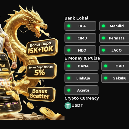
Bank Lokal
BCA
Mandiri
CIMB
Permata
NEO
JAGO
E Money & Pulsa
DANA
OVO
LinkAja
Sakuku
Axiata
Crypto Currency
USDT