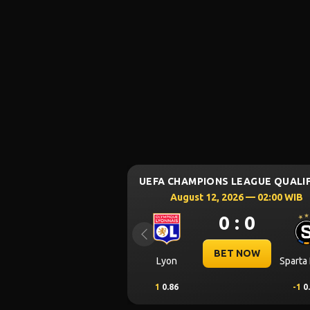
IONS LEAGUE QUALIFIERS
UEFA CHAMPIONS LEAGUE QU
 12, 2026 — 01:30 WIB
August 12, 2026 — 01:15
0 : 0
0 : 0
Previous
BET NOW
BET NOW
Slovan
Fenerbahce
Bratislava
0.5
0.87
0.5
0.83