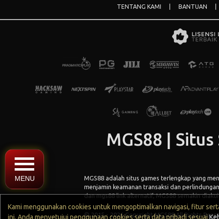
TENTANG KAMI
|
BANTUAN
|
MGS88 | Situs
MENU
MGS88
adalah situs games terlengkap yang meny
menjamin keamanan transaksi dan perlindungan
dan mgs88 link alternatif, MGS88 semakin diak
Kami menggunakan cookies untuk mengoptimalkan navigasi, fitur serta
ini, Anda menyetujui penggunaan cookies serta data pribadi sesuai
Keb