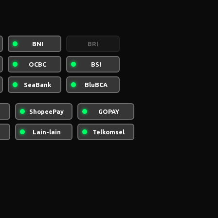
BNI
BRI
OCBC
BSI
SeaBank
BluBCA
ShopeePay
GOPAY
Lain-lain
Telkomsel