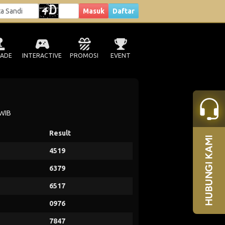
 Maxwin
Masuk
Daftar
ADE
INTERACTIVE
PROMOSI
EVENT
 WIB
Result
4519
6379
6517
0976
7847