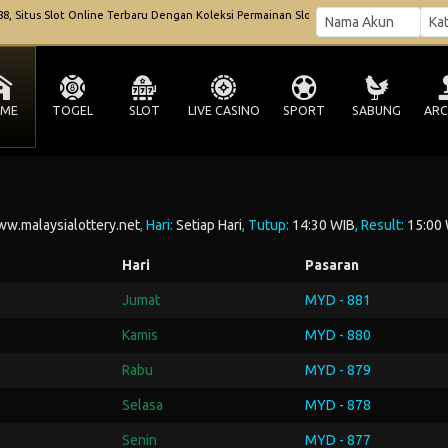
8, Situs Slot Online Terbaru Dengan Koleksi Permainan Slot Gacor Hari Ini Gampang
ME
TOGEL
SLOT
LIVE CASINO
SPORT
SABUNG
ARC
fj****qc Berhasil Withdraw Rp 5.629.000,00
w.malaysialottery.net
, Hari:
Setiap Hari
, Tutup:
14:30 WIB
, Result:
15:00
Hari
Pasaran
Jumat
MYD - 881
Kamis
MYD - 880
Rabu
MYD - 879
Selasa
MYD - 878
Senin
MYD - 877